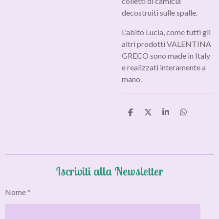
colletti di camicia
decostruiti sulle spalle.
L'abito Lucia, come tutti gli
altri prodotti VALENTINA
GRECO sono made in Italy
e realizzati interamente a
mano.
C
C
C
C
o
o
o
o
n
n
n
n
d
d
d
d
i
i
i
i
v
v
v
v
i
i
i
i
Iscriviti alla Newsletter
d
d
d
d
i
i
i
i
Nome *