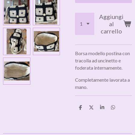
Aggiungi
al
carrello
Borsa modello postina con
tracolla ad uncinetto e
foderata internamente.
Completamente lavorata a
mano.
C
C
C
C
o
o
o
o
n
n
n
n
d
d
d
d
i
i
i
i
v
v
v
v