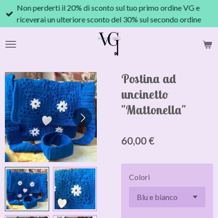
Non perderti il 20% di sconto sul tuo primo ordine VG e
Vai
riceverai un ulteriore sconto del 30% sul secondo ordine
al
contenuto
principale
Postina ad
uncinetto
"Mattonella"
60,00 €
Colori