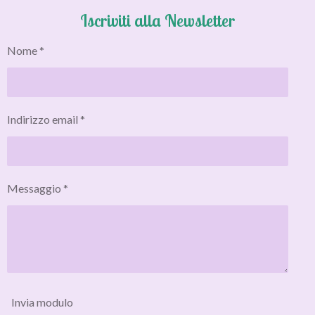
i
i
i
i
Iscriviti alla Newsletter
d
d
d
d
i
i
i
i
Nome *
Indirizzo email *
Messaggio *
Invia modulo