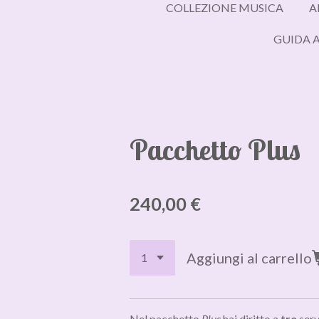
COLLEZIONE MUSICA
A
GUIDA A
Pacchetto Plus
240,00 €
Aggiungi al carrello
Nel pacchetto
Plus
hai diritto a
tre
serv