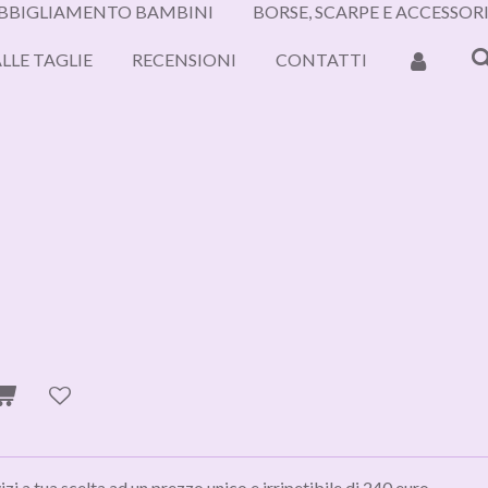
BBIGLIAMENTO BAMBINI
BORSE, SCARPE E ACCESSOR
LLE TAGLIE
RECENSIONI
CONTATTI
izi a tua scelta ad un prezzo unico e irripetibile di 240 euro.