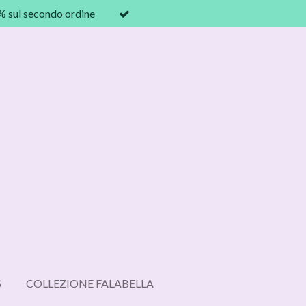
0% sul secondo ordine
S
COLLEZIONE FALABELLA