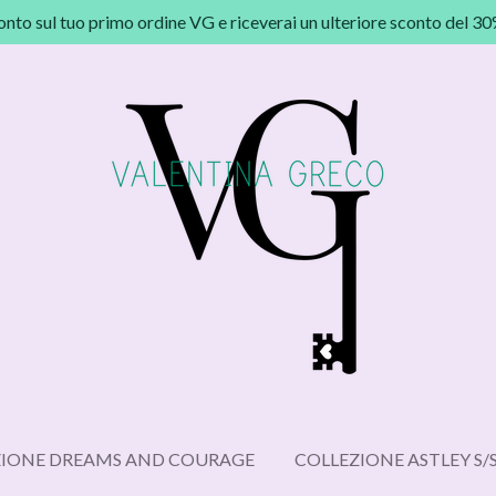
onto sul tuo primo ordine VG e riceverai un ulteriore sconto del 3
ZIONE DREAMS AND COURAGE
COLLEZIONE ASTLEY S/