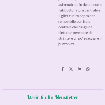
asimmetrico in denim come
l'abbottonatura centrale e
il gilet cucito sopra non
removibile con fibia
centrale che funge da
cintura e permette di
stringere un po' e segnare il
punto vita.
C
C
C
C
o
o
o
o
n
n
n
n
d
d
d
d
i
i
i
i
v
v
v
v
i
i
i
i
Iscriviti alla Newsletter
d
d
d
d
i
i
i
i