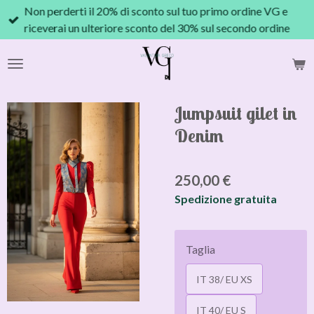
Non perderti il 20% di sconto sul tuo primo ordine VG e
Vai
riceverai un ulteriore sconto del 30% sul secondo ordine
al
contenuto
principale
Jumpsuit gilet in
Denim
250,00 €
Spedizione gratuita
Taglia
IT 38/ EU XS
IT 40/ EU S